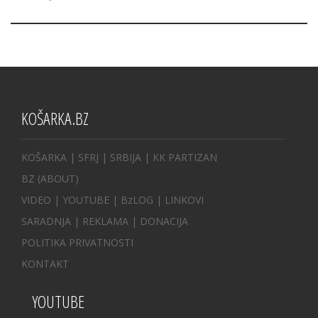
KOŠARKA.BZ
KOŠARKA
| SFRJ
|
SRBIJA
|
KK PARTIZAN
BZ
(ABOUT)
VIDEO
|
YOUTUBE
|
BzLOG
|
LINKOVI
SARADNJA
|
REKLAMA |
DONACIJA
POLITIKA PRIVATNOSTI
KONTAKT
YOUTUBE