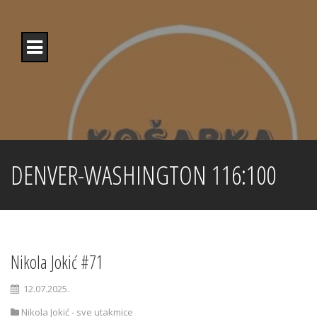
Skip
to
content
DENVER-WASHINGTON 116:100
Nikola Jokić #71
12.07.2025.
Nikola Jokić - sve utakmice