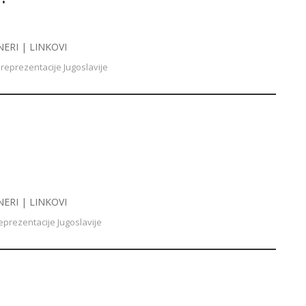
NERI | LINKOVI
reprezentacije Jugoslavije
NERI | LINKOVI
eprezentacije Jugoslavije