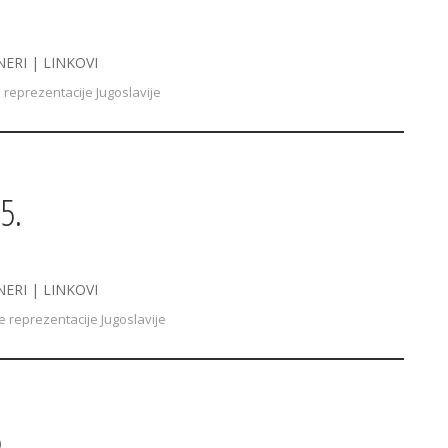
NERI | LINKOVI
 reprezentacije Jugoslavije
5.
NERI | LINKOVI
 reprezentacije Jugoslavije
.