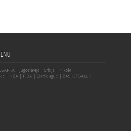
ENU
OŠARKA
|
Jugoslavija
|
Srbija
|
Nikola
kić
|
NBA
|
FIBA
|
Euroleague
|
BASKETBALL
|