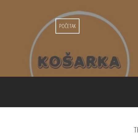
POČETAK
T