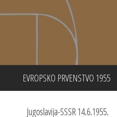
Skip
to
content
EVROPSKO PRVENSTVO 1955
Jugoslavija-SSSR 14.6.1955.