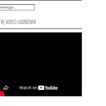
retraga
:
FRJ VIDEO UDžBENIK