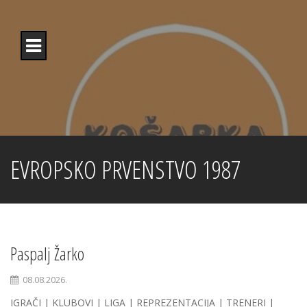
Skip
to
content
EVROPSKO PRVENSTVO 1987
Paspalj Žarko
08.08.2026.
IGRAČI | KLUBOVI | LIGA | REPREZENTACIJA | TRENERI |