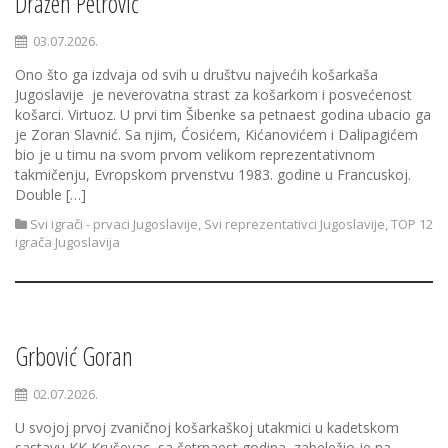
Dražen Petrović
03.07.2026.
Ono što ga izdvaja od svih u društvu najvećih košarkaša
Jugoslavije je neverovatna strast za košarkom i posvećenost
košarci. Virtuoz. U prvi tim Šibenke sa petnaest godina ubacio ga
je Zoran Slavnić. Sa njim, Ćosićem, Kićanovićem i Dalipagićem
bio je u timu na svom prvom velikom reprezentativnom
takmičenju, Evropskom prvenstvu 1983. godine u Francuskoj.
Double […]
Svi igrači - prvaci Jugoslavije
,
Svi reprezentativci Jugoslavije
,
TOP 12
igrača Jugoslavija
Grbović Goran
02.07.2026.
U svojoj prvoj zvaničnoj košarkaškoj utakmici u kadetskom
sastavu KK Kruševac, sa četrnaest godina, zabeležio je na