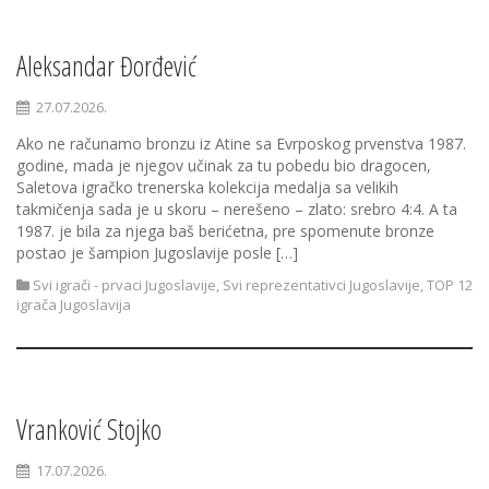
Aleksandar Đorđević
27.07.2026.
Ako ne računamo bronzu iz Atine sa Evrposkog prvenstva 1987.
godine, mada je njegov učinak za tu pobedu bio dragocen,
Saletova igračko trenerska kolekcija medalja sa velikih
takmičenja sada je u skoru – nerešeno – zlato: srebro 4:4. A ta
1987. je bila za njega baš berićetna, pre spomenute bronze
postao je šampion Jugoslavije posle […]
Svi igrači - prvaci Jugoslavije
,
Svi reprezentativci Jugoslavije
,
TOP 12
igrača Jugoslavija
Vranković Stojko
17.07.2026.