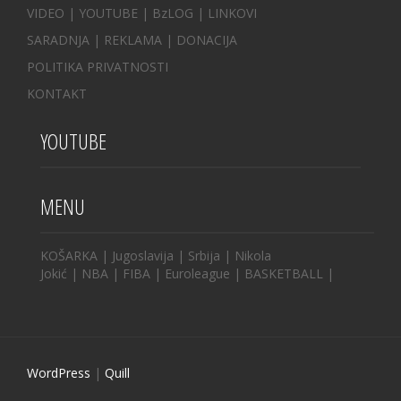
VIDEO
|
YOUTUBE
|
BzLOG
|
LINKOVI
SARADNJA
|
REKLAMA |
DONACIJA
POLITIKA PRIVATNOSTI
KONTAKT
YOUTUBE
MENU
KOŠARKA
|
Jugoslavija
|
Srbija
|
Nikola
Jokić
|
NBA
|
FIBA
|
Euroleague
|
BASKETBALL
|
WordPress
|
Quill