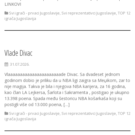
LINKOVI
Svi igrači - prvaci Jugoslavije
,
Svi reprezentativci Jugoslavije
,
TOP 12
igrača Jugoslavija
Vlade Divac
31.07.2026.
Vlaaaaaaaaaaaaaaaaaaaaaade Divac. Sa dvadeset jednom
godinom dobio je priliku da u NBA ligi zaigra sa Meџikom, zar to
nije magija. Takva je bila i njegova NBA karijera, za 16 godina,
kao član LA Lejkersa, Šarlota i Sakramenta , postigao je ukupno
13.398 poena. Spada među šestoricu NBA košarkaša koji su
postigli više od 13.000 poena, […]
Svi igrači - prvaci Jugoslavije
,
Svi reprezentativci Jugoslavije
,
TOP 12
igrača Jugoslavija