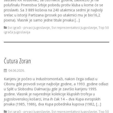
polufinalu Prvenstva Srbije pobedu protiv kluba u kome će se
proslaviti. Sa 3 889 koševa na 240 utakmica sedmi je najbolji
srelac u istoriji Partizana (prosek po utakmici mu je bio16,2
poena). Vlasnik je samo jedne titule prvaka […]
Svi igrači - prvaci Jugoslavije
,
Svi reprezentativci Jugoslavije
,
Top 50
igrača Jugoslavija
Čutura Zoran
04.06.2026.
Karijeru je počeo u Industromontaži, nakon čega odlazi u
Cibonu gde provodi svoje najbolje godine, a 1993. godine odlazi
u Split u Slobodnu Dalmaciju gde je završio karijeru 1995.
godine. Vlasnik je najvrednije kolekcije klupskih trofeja u
jugoslovenskoj košarci, ima ih čak 14 – dva Kupa evropskih
prvaka (1985, 1986), dva Kupa pobednika kupova (1982, […]
Svi igrači - prvaci Jugoslavije
,
Svi reprezentativci Jugoslavije
,
Top 50