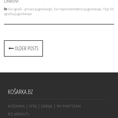
LINKOVI
Svi igrači - prvaci Jugoslavije
,
Svi reprezentativci Jugoslavije
,
Top 50
igrača Jugoslavija
Posts
OLDER POSTS
navigation
KOŠARKA.BZ
KOŠARKA
| SFRJ
|
SRBIJA
|
KK PARTIZAN
BZ
(ABOUT)