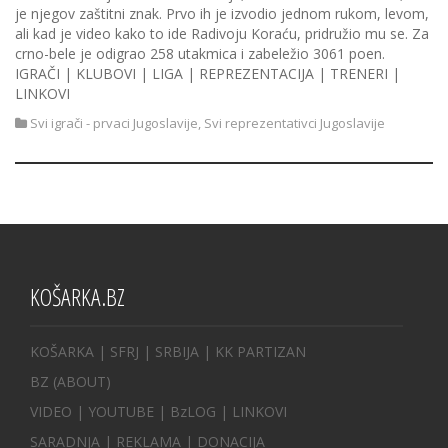
je njegov zaštitni znak. Prvo ih je izvodio jednom rukom, levom,
ali kad je video kako to ide Radivoju Koraću, pridružio mu se. Za
crno-bele je odigrao 258 utakmica i zabeležio 3061 poen.
IGRAČI | KLUBOVI | LIGA | REPREZENTACIJA | TRENERI |
LINKOVI
Svi igrači - prvaci Jugoslavije
,
Svi reprezentativci Jugoslavije
KOŠARKA.BZ
KOŠARKA
| SFRJ
|
SRBIJA
|
KK PARTIZAN
BZ
(ABOUT)
VIDEO
|
YOUTUBE
|
BzLOG
|
LINKOVI
SARADNJA
|
REKLAMA |
DONACIJA