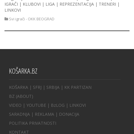
IGRAČI | KLUBOVI | LIGA | REPREZENTACIJA | TRENERI |
LINKOVI
Svi igrači - OKK BEOGRAD
KOŠARKA.BZ
KOŠARKA
| SFRJ
|
SRBIJA
|
KK PARTIZAN
BZ
(ABOUT)
VIDEO
|
YOUTUBE
|
BzLOG
|
LINKOVI
SARADNJA
|
REKLAMA |
DONACIJA
POLITIKA PRIVATNOSTI
KONTAKT