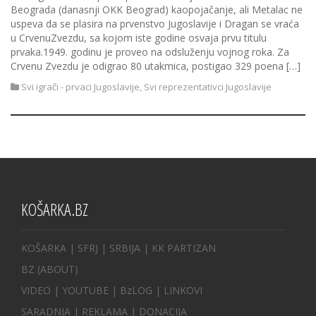
Beograda (danasnji OKK Beograd) kaopojačanje, ali Metalac ne
uspeva da se plasira na prvenstvo Jugoslavije i Dragan se vraća
u CrvenuZvezdu, sa kojom iste godine osvaja prvu titulu
prvaka.1949. godinu je proveo na odsluženju vojnog roka. Za
Crvenu Zvezdu je odigrao 80 utakmica, postigao 329 poena […]
Svi igrači - prvaci Jugoslavije
,
Svi reprezentativci Jugoslavije
KOŠARKA.BZ
KOŠARKA
| SFRJ
|
SRBIJA
|
KK PARTIZAN
BZ
(ABOUT)
VIDEO
|
YOUTUBE
|
BzLOG
|
LINKOVI
SARADNJA
|
REKLAMA |
DONACIJA