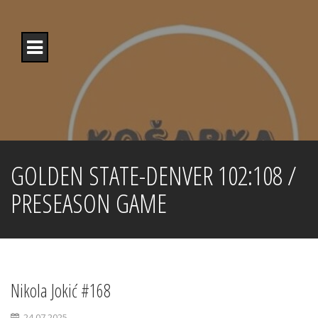
Skip
to
content
GOLDEN STATE-DENVER 102:108 /
PRESEASON GAME
Nikola Jokić #168
24.07.2025.