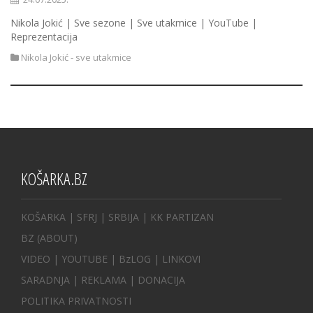
Nikola Jokić | Sve sezone | Sve utakmice | YouTube |
Reprezentacija
Nikola Jokić - sve utakmice
KOŠARKA.BZ
KOŠARKA
| SFRJ
|
SRBIJA
|
KK PARTIZAN
BZ
(ABOUT)
VIDEO
|
YOUTUBE
|
BzLOG
|
LINKOVI
SARADNJA
|
REKLAMA |
DONACIJA
POLITIKA PRIVATNOSTI