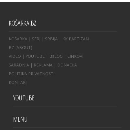
KOŠARKA.BZ
KOŠARKA
| SFRJ
|
SRBIJA
|
KK PARTIZAN
BZ
(ABOUT)
VIDEO
|
YOUTUBE
|
BzLOG
|
LINKOVI
SARADNJA
|
REKLAMA |
DONACIJA
POLITIKA PRIVATNOSTI
KONTAKT
YOUTUBE
MENU