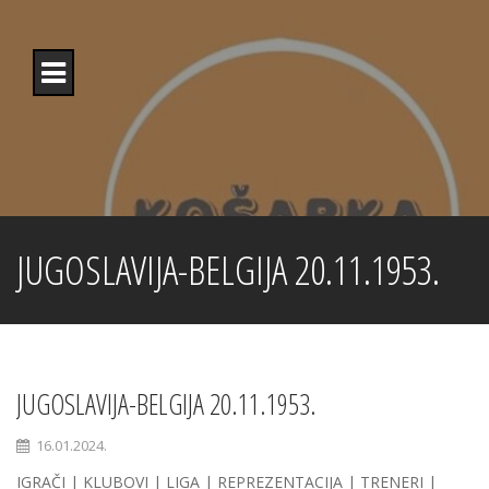
Skip
to
content
JUGOSLAVIJA-BELGIJA 20.11.1953.
JUGOSLAVIJA-BELGIJA 20.11.1953.
16.01.2024.
IGRAČI | KLUBOVI | LIGA | REPREZENTACIJA | TRENERI |