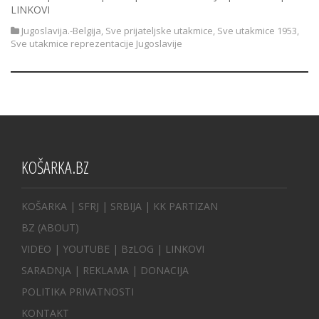
LINKOVI
Jugoslavija.-Belgija
,
Sve prijateljske utakmice
,
Sve utakmice 1953
,
Sve utakmice reprezentacije Jugoslavije
KOŠARKA.BZ
KOŠARKA
| SFRJ
|
SRBIJA
|
KK PARTIZAN
BZ
(ABOUT)
VIDEO
|
YOUTUBE
|
BzLOG
|
LINKOVI
SARADNJA
|
REKLAMA |
DONACIJA
POLITIKA PRIVATNOSTI
KONTAKT