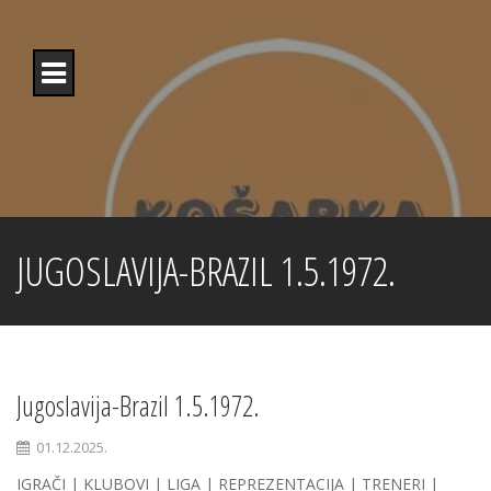
Skip
to
content
JUGOSLAVIJA-BRAZIL 1.5.1972.
Jugoslavija-Brazil 1.5.1972.
01.12.2025.
IGRAČI | KLUBOVI | LIGA | REPREZENTACIJA | TRENERI |