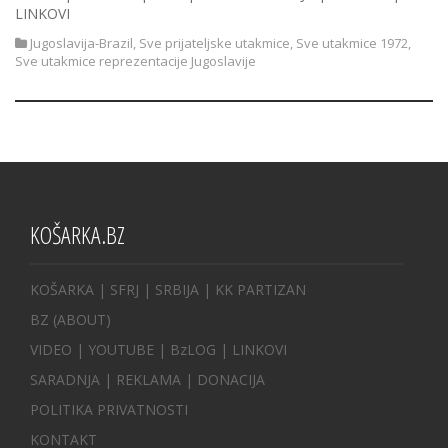
LINKOVI
Jugoslavija-Brazil
,
Sve prijateljske utakmice
,
Sve utakmice 1972
,
Sve utakmice reprezentacije Jugoslavije
KOŠARKA.BZ
KOŠARKA
| SFRJ
|
SRBIJA
|
KK PARTIZAN
BZ
(ABOUT)
VIDEO
|
YOUTUBE
|
BzLOG
|
LINKOVI
SARADNJA
|
REKLAMA |
DONACIJA
POLITIKA PRIVATNOSTI
KONTAKT