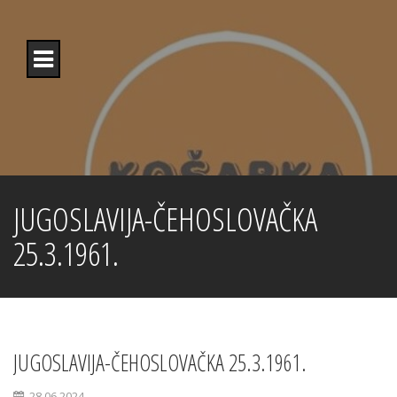
Skip
to
content
JUGOSLAVIJA-ČEHOSLOVAČKA
25.3.1961.
JUGOSLAVIJA-ČEHOSLOVAČKA 25.3.1961.
28.06.2024.