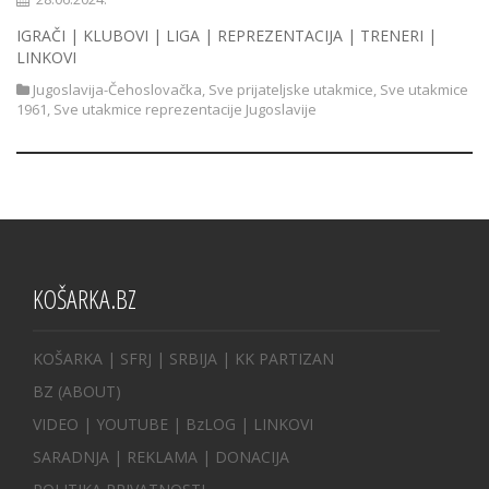
IGRAČI | KLUBOVI | LIGA | REPREZENTACIJA | TRENERI |
LINKOVI
Jugoslavija-Čehoslovačka
,
Sve prijateljske utakmice
,
Sve utakmice
1961
,
Sve utakmice reprezentacije Jugoslavije
KOŠARKA.BZ
KOŠARKA
| SFRJ
|
SRBIJA
|
KK PARTIZAN
BZ
(ABOUT)
VIDEO
|
YOUTUBE
|
BzLOG
|
LINKOVI
SARADNJA
|
REKLAMA |
DONACIJA