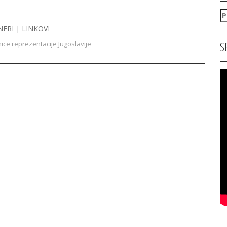
P
za
NERI | LINKOVI
S
ice reprezentacije Jugoslavije