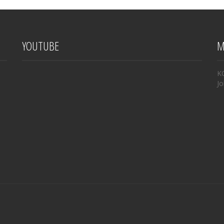
YOUTUBE
M
K
Jo