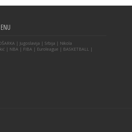
ENU
OŠARKA
|
Jugoslavija
|
Srbija
|
Nikola
kić
|
NBA
|
FIBA
|
Euroleague
|
BASKETBALL
|