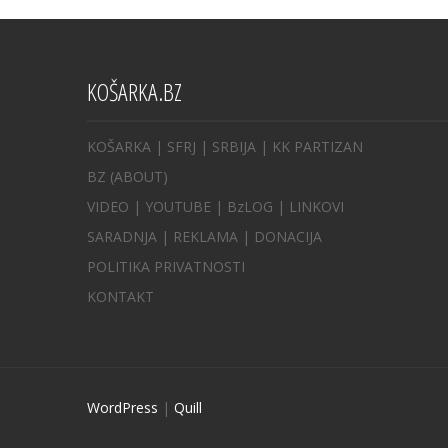
KOŠARKA.BZ
KOŠARKA
| SFRJ
|
SRBIJA
|
KK PARTIZAN
BZ
(ABOUT)
VIDEO
|
YOUTUBE
|
BzLOG
|
LINKOVI
SARADNJA
|
REKLAMA |
DONACIJA
POLITIKA PRIVATNOSTI
KONTAKT
WordPress
|
Quill