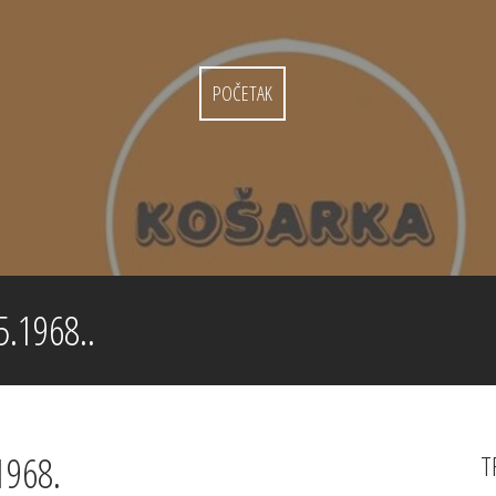
POČETAK
.1968..
1968.
T