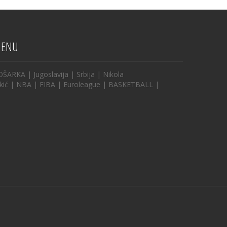
ENU
OŠARKA
|
Jugoslavija
|
Srbija
|
Nikola
kić
|
NBA
|
FIBA
|
Euroleague
|
BASKETBALL
|