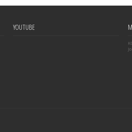
YOUTUBE
M
K
Jo