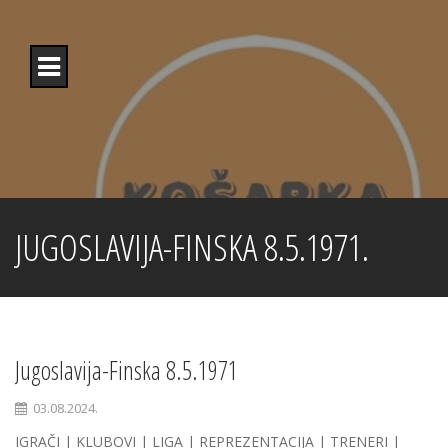
Skip
to
content
JUGOSLAVIJA-FINSKA 8.5.1971.
Jugoslavija-Finska 8.5.1971
03.08.2024.
IGRAČI | KLUBOVI | LIGA | REPREZENTACIJA | TRENERI |