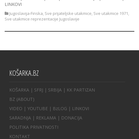
LINKOVI
Jugoslavija-Finska
,
Sve prijateljske utakmice
,
Sve utakmice 1971
,
Sve utakmice reprezentacije Jugoslavije
KOŠARKA.BZ
KOŠARKA
| SFRJ
|
SRBIJA
|
KK PARTIZAN
BZ
(ABOUT)
VIDEO
|
YOUTUBE
|
BzLOG
|
LINKOVI
SARADNJA
|
REKLAMA |
DONACIJA
POLITIKA PRIVATNOSTI
KONTAKT