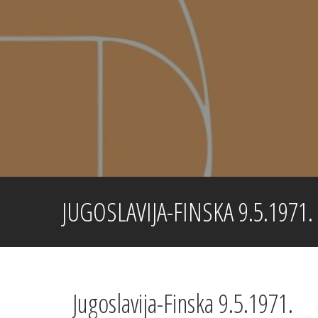
Skip
to
content
JUGOSLAVIJA-FINSKA 9.5.1971.
Jugoslavija-Finska 9.5.1971.