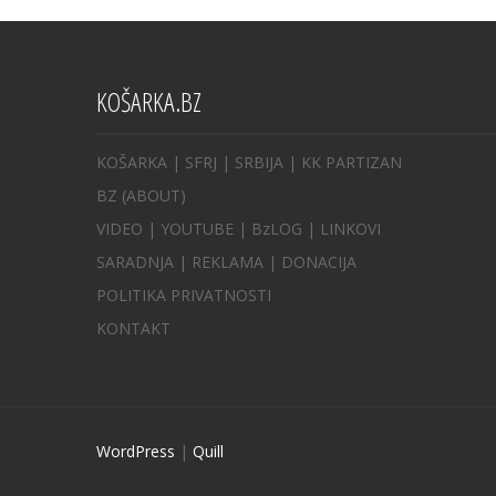
KOŠARKA.BZ
KOŠARKA
| SFRJ
|
SRBIJA
|
KK PARTIZAN
BZ
(ABOUT)
VIDEO
|
YOUTUBE
|
BzLOG
|
LINKOVI
SARADNJA
|
REKLAMA |
DONACIJA
POLITIKA PRIVATNOSTI
KONTAKT
WordPress
|
Quill