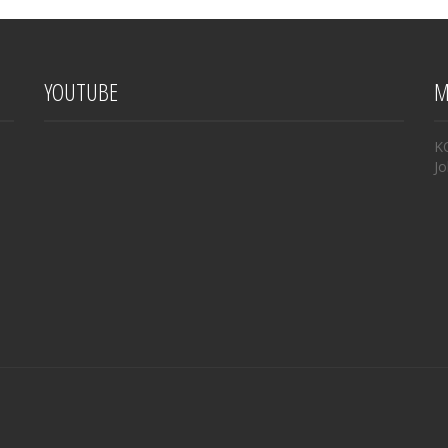
YOUTUBE
M
K
Jo