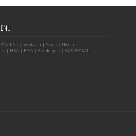
ENU
OŠARKA
|
Jugoslavija
|
Srbija
|
Nikola
kić
|
NBA
|
FIBA
|
Euroleague
|
BASKETBALL
|