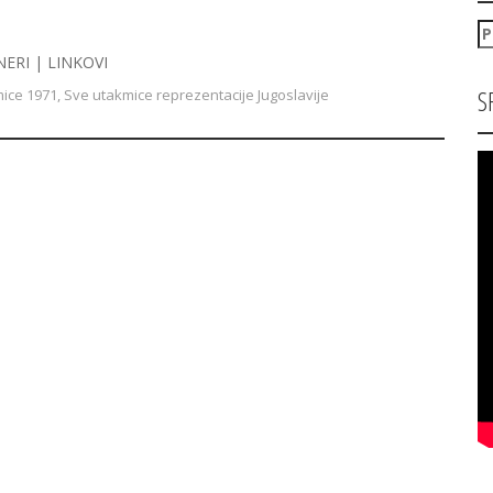
P
za
NERI | LINKOVI
S
ice 1971
,
Sve utakmice reprezentacije Jugoslavije