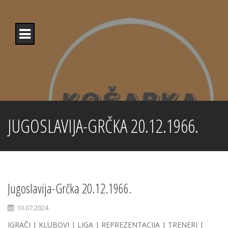
Skip
to
content
JUGOSLAVIJA-GRČKA 20.12.1966.
Jugoslavija-Grčka 20.12.1966.
10.07.2024.
IGRAČI | KLUBOVI | LIGA | REPREZENTACIJA | TRENERI |