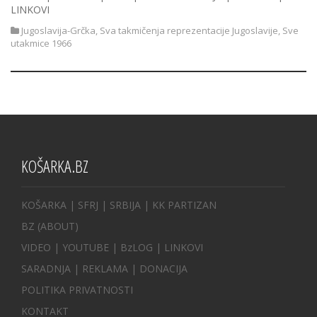
LINKOVI
Jugoslavija-Grčka
,
Sva takmičenja reprezentacije Jugoslavije
,
Sve
utakmice 1966
KOŠARKA.BZ
KOŠARKA
| SFRJ
|
SRBIJA
|
KK PARTIZAN
BZ
(ABOUT)
VIDEO
|
YOUTUBE
|
BzLOG
|
LINKOVI
SARADNJA
|
REKLAMA |
DONACIJA
POLITIKA PRIVATNOSTI
KONTAKT