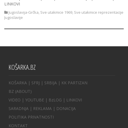
LINKOVI
Jugoslavija-Grčka
,
Sve utakmice 1969
,
Sve utakmice reprezentacije
Jugoslavije
KOŠARKA.BZ
KOŠARKA
| SFRJ
|
SRBIJA
|
KK PARTIZAN
BZ
(ABOUT)
VIDEO
|
YOUTUBE
|
BzLOG
|
LINKOVI
SARADNJA
|
REKLAMA |
DONACIJA
POLITIKA PRIVATNOSTI
KONTAKT