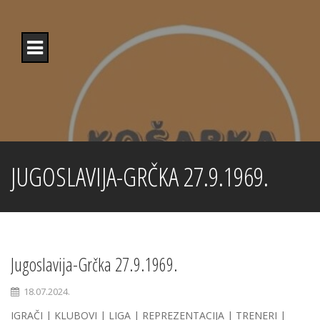
Skip
to
content
JUGOSLAVIJA-GRČKA 27.9.1969.
Jugoslavija-Grčka 27.9.1969.
18.07.2024.
IGRAČI | KLUBOVI | LIGA | REPREZENTACIJA | TRENERI |