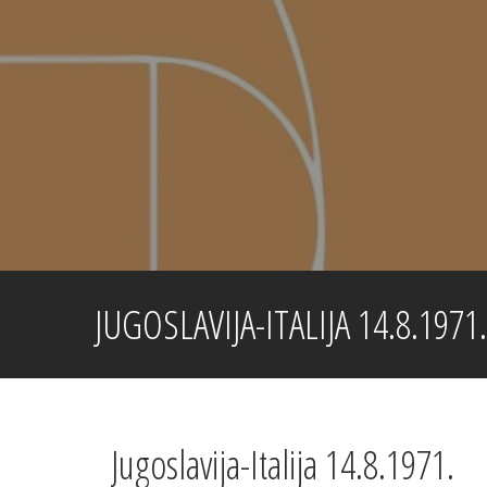
Skip
to
content
JUGOSLAVIJA-ITALIJA 14.8.1971.
Jugoslavija-Italija 14.8.1971.