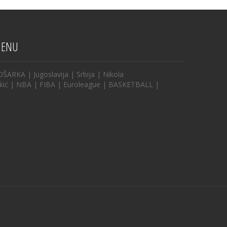
ENU
OŠARKA
|
Jugoslavija
|
Srbija
|
Nikola
kić
|
NBA
|
FIBA
|
Euroleague
|
BASKETBALL
|