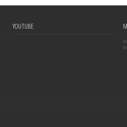
YOUTUBE
M
K
Jo