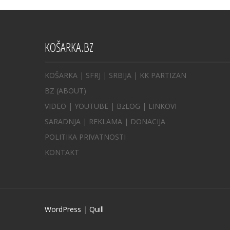
KOŠARKA.BZ
KOŠARKA
| SFRJ
|
SRBIJA
|
KK PARTIZAN
BZ
(ABOUT)
VIDEO
|
YOUTUBE
|
BzLOG
|
LINKOVI
SARADNJA
|
REKLAMA |
DONACIJA
POLITIKA PRIVATNOSTI
KONTAKT
WordPress
|
Quill