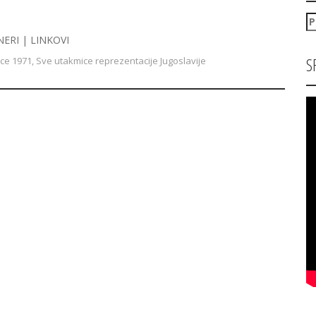
P
za
NERI | LINKOVI
S
ce 1971
,
Sve utakmice reprezentacije Jugoslavije