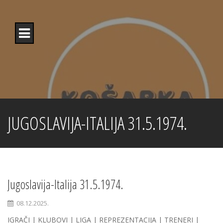
Skip
to
content
JUGOSLAVIJA-ITALIJA 31.5.1974.
Jugoslavija-Italija 31.5.1974.
08.12.2025.
IGRAČI | KLUBOVI | LIGA | REPREZENTACIJA | TRENERI |