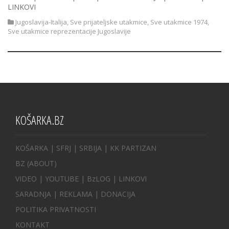
LINKOVI
Jugoslavija-Italija
,
Sve prijateljske utakmice
,
Sve utakmice 1974
,
Sve utakmice reprezentacije Jugoslavije
KOŠARKA.BZ
KOŠARKA
| SFRJ
|
SRBIJA
|
KK PARTIZAN
BZ
(ABOUT)
VIDEO
|
YOUTUBE
|
BzLOG
|
LINKOVI
SARADNJA
|
REKLAMA |
DONACIJA
POLITIKA PRIVATNOSTI
KONTAKT