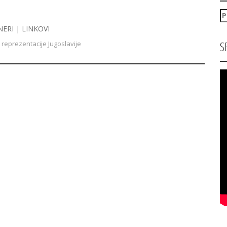
P
za
NERI | LINKOVI
S
reprezentacije Jugoslavije