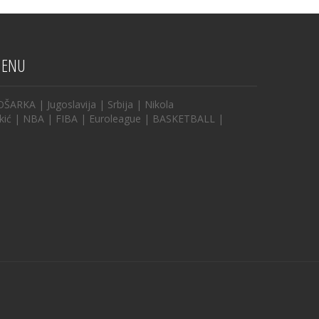
ENU
OŠARKA
|
Jugoslavija
|
Srbija
|
Nikola
kić
|
NBA
|
FIBA
|
Euroleague
|
BASKETBALL
|