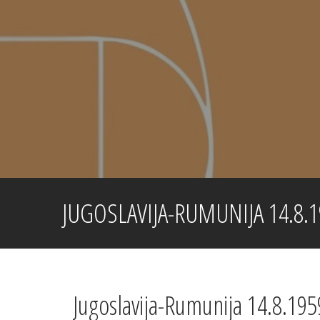
Skip
to
content
JUGOSLAVIJA-RUMUNIJA 14.8.1
Jugoslavija-Rumunija 14.8.195