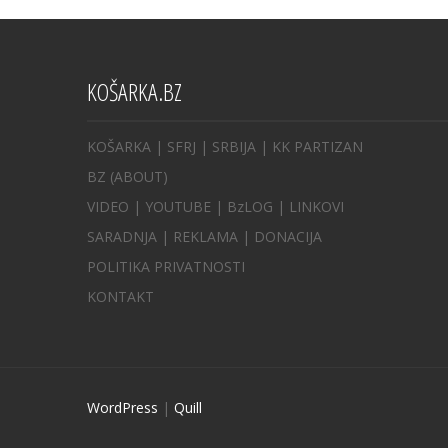
KOŠARKA.BZ
KOŠARKA
| SFRJ
|
SRBIJA
|
KK PARTIZAN
BZ
(ABOUT)
VIDEO
|
YOUTUBE
|
BzLOG
|
LINKOVI
SARADNJA
|
REKLAMA |
DONACIJA
POLITIKA PRIVATNOSTI
KONTAKT
WordPress
|
Quill