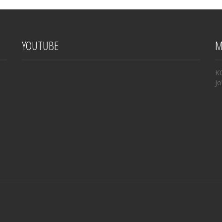
YOUTUBE
M
K
Jo