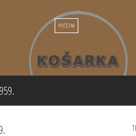
POČETAK
959.
9.
T