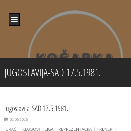
Skip
to
content
JUGOSLAVIJA-SAD 17.5.1981.
Jugoslavija-SAD 17.5.1981.
02.06.2026.
IGRAČI | KLUBOVI | LIGA | REPREZENTACIJA | TRENERI |