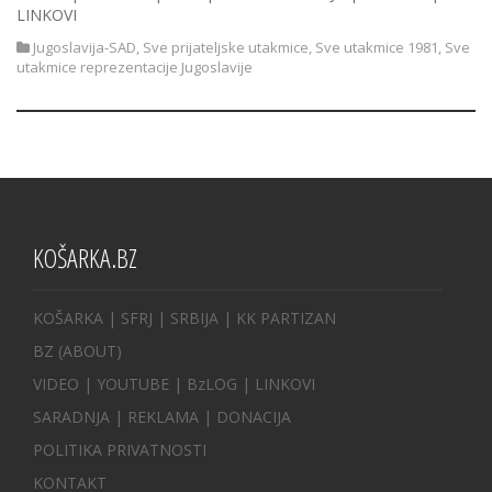
LINKOVI
Jugoslavija-SAD
,
Sve prijateljske utakmice
,
Sve utakmice 1981
,
Sve
utakmice reprezentacije Jugoslavije
KOŠARKA.BZ
KOŠARKA
| SFRJ
|
SRBIJA
|
KK PARTIZAN
BZ
(ABOUT)
VIDEO
|
YOUTUBE
|
BzLOG
|
LINKOVI
SARADNJA
|
REKLAMA |
DONACIJA
POLITIKA PRIVATNOSTI
KONTAKT