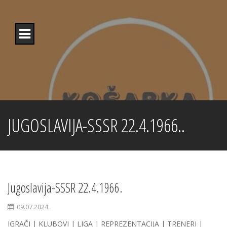
Skip
to
content
JUGOSLAVIJA-SSSR 22.4.1966..
Jugoslavija-SSSR 22.4.1966.
09.07.2024.
IGRAČI | KLUBOVI | LIGA | REPREZENTACIJA | TRENERI |