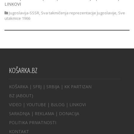
LINKOVI
Jugoslavija-SSSR
,
Sva takmičenja reprezentacije Jugoslavije
,
Sve
utakmice 1966
KOŠARKA.BZ
KOŠARKA
| SFRJ
|
SRBIJA
|
KK PARTIZAN
BZ
(ABOUT)
VIDEO
|
YOUTUBE
|
BzLOG
|
LINKOVI
SARADNJA
|
REKLAMA |
DONACIJA
POLITIKA PRIVATNOSTI
KONTAKT