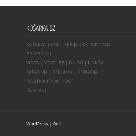
KOŠARKA.BZ
KOŠARKA
| SFRJ
|
SRBIJA
|
KK PARTIZAN
BZ
(ABOUT)
VIDEO
|
YOUTUBE
|
BzLOG
|
LINKOVI
SARADNJA
|
REKLAMA |
DONACIJA
POLITIKA PRIVATNOSTI
KONTAKT
WordPress
|
Quill