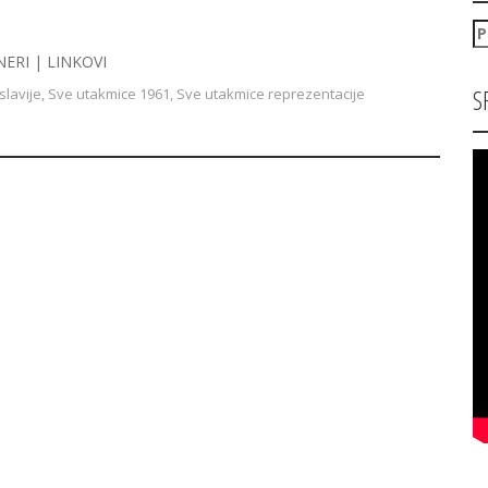
P
za
NERI | LINKOVI
S
slavije
,
Sve utakmice 1961
,
Sve utakmice reprezentacije