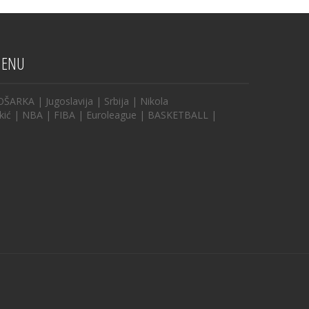
ENU
OŠARKA
|
Jugoslavija
|
Srbija
|
Nikola
kić
|
NBA
|
FIBA
|
Euroleague
|
BASKETBALL
|