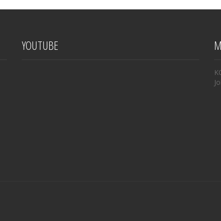
YOUTUBE
M
K
Jo