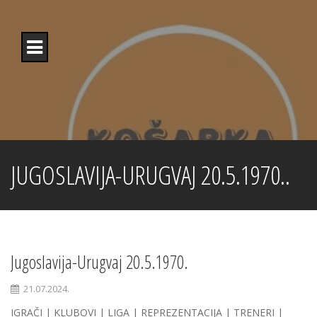
Skip
to
content
JUGOSLAVIJA-URUGVAJ 20.5.1970..
Jugoslavija-Urugvaj 20.5.1970.
21.07.2024.
IGRAČI | KLUBOVI | LIGA | REPREZENTACIJA | TRENERI |