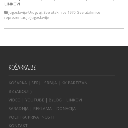
LINKOVI
Jugoslavija-Urugvaj
,
Sve utakmice 1970
,
Sve utakmice
reprezentacije Jugoslavije
KOŠARKA.BZ
KOŠARKA
| SFRJ
|
SRBIJA
|
KK PARTIZAN
BZ
(ABOUT)
VIDEO
|
YOUTUBE
|
BzLOG
|
LINKOVI
SARADNJA
|
REKLAMA |
DONACIJA
POLITIKA PRIVATNOSTI
KONTAKT