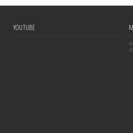
YOUTUBE
M
K
Jo