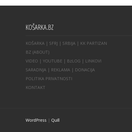
KOŠARKA.BZ
KOŠARKA
| SFRJ
|
SRBIJA
|
KK PARTIZAN
BZ
(ABOUT)
VIDEO
|
YOUTUBE
|
BzLOG
|
LINKOVI
SARADNJA
|
REKLAMA |
DONACIJA
POLITIKA PRIVATNOSTI
KONTAKT
WordPress
|
Quill