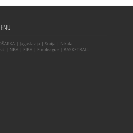
ENU
OŠARKA
|
Jugoslavija
|
Srbija
|
Nikola
kić
|
NBA
|
FIBA
|
Euroleague
|
BASKETBALL
|