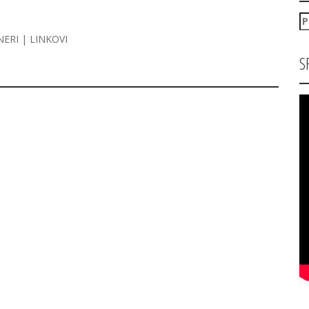
P
za
NERI | LINKOVI
S