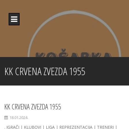
Skip
to
content
KK CRVENA ZVEZDA 1955
KK CRVENA ZVEZDA 1955
18.01.2024.
. IGRAČI | KLUBOVI | LIGA | REPREZENTACIJA | TRENERI |