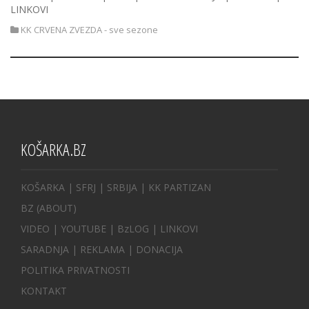
LINKOVI
KK CRVENA ZVEZDA - sve sezone
KOŠARKA.BZ
KOŠARKA
| SFRJ
|
SRBIJA
|
KK PARTIZAN
BZ
(ABOUT)
VIDEO
|
YOUTUBE
|
BzLOG
|
LINKOVI
SARADNJA
|
REKLAMA |
DONACIJA
POLITIKA PRIVATNOSTI
KONTAKT