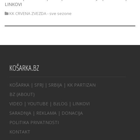
LINKOVI
KK CRVENA ZVEZDA - sve sezone
KOŠARKA.BZ
KOŠARKA
| SFRJ
|
SRBIJA
|
KK PARTIZAN
BZ
(ABOUT)
VIDEO
|
YOUTUBE
|
BzLOG
|
LINKOVI
SARADNJA
|
REKLAMA |
DONACIJA
POLITIKA PRIVATNOSTI
KONTAKT