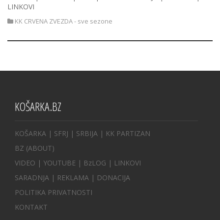
LINKOVI
KK CRVENA ZVEZDA - sve sezone
KOŠARKA.BZ
KOŠARKA
| SFRJ
|
SRBIJA
|
KK PARTIZAN
BZ
(ABOUT)
VIDEO
|
YOUTUBE
|
BzLOG
|
LINKOVI
SARADNJA
|
REKLAMA |
DONACIJA
POLITIKA PRIVATNOSTI
KONTAKT