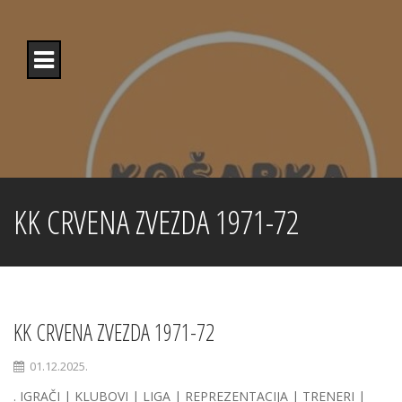
Skip
to
content
KK CRVENA ZVEZDA 1971-72
KK CRVENA ZVEZDA 1971-72
01.12.2025.
. IGRAČI | KLUBOVI | LIGA | REPREZENTACIJA | TRENERI |