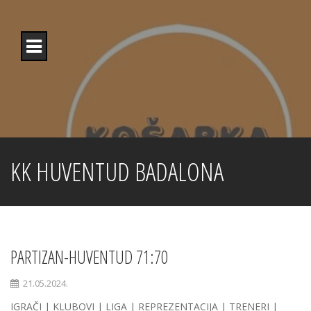
Skip
to
content
KK HUVENTUD BADALONA
PARTIZAN-HUVENTUD 71:70
21.05.2024.
IGRAČI | KLUBOVI | LIGA | REPREZENTACIJA | TRENERI |