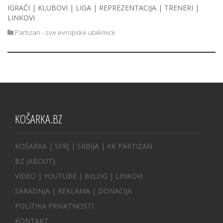
IGRAČI | KLUBOVI | LIGA | REPREZENTACIJA | TRENERI |
LINKOVI
Partizan - sve evropske utakmice
KOŠARKA.BZ
KOŠARKA
| SFRJ
|
SRBIJA
|
KK PARTIZAN
BZ
(ABOUT)
VIDEO
|
YOUTUBE
|
BzLOG
|
LINKOVI
SARADNJA
|
REKLAMA |
DONACIJA
POLITIKA PRIVATNOSTI
KONTAKT