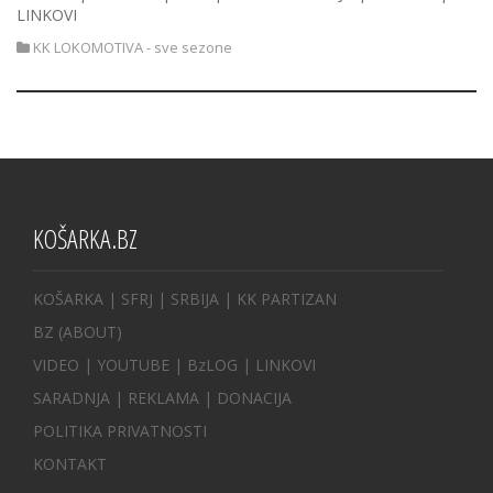
LINKOVI
KK LOKOMOTIVA - sve sezone
KOŠARKA.BZ
KOŠARKA
| SFRJ
|
SRBIJA
|
KK PARTIZAN
BZ
(ABOUT)
VIDEO
|
YOUTUBE
|
BzLOG
|
LINKOVI
SARADNJA
|
REKLAMA |
DONACIJA
POLITIKA PRIVATNOSTI
KONTAKT