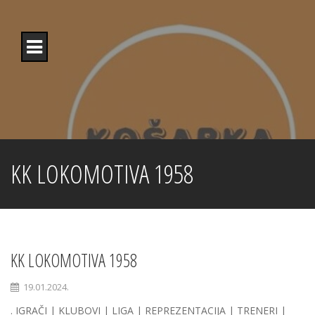
Skip
to
content
KK LOKOMOTIVA 1958
KK LOKOMOTIVA 1958
19.01.2024.
. IGRAČI | KLUBOVI | LIGA | REPREZENTACIJA | TRENERI |