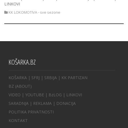
LINKOVI
KK LOKOMOTIVA - sve sezone
KOŠARKA.BZ
KOŠARKA
| SFRJ
|
SRBIJA
|
KK PARTIZAN
BZ
(ABOUT)
VIDEO
|
YOUTUBE
|
BzLOG
|
LINKOVI
SARADNJA
|
REKLAMA |
DONACIJA
POLITIKA PRIVATNOSTI
KONTAKT