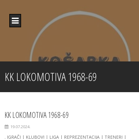
Skip
to
content
KK LOKOMOTIVA 1968-69
KK LOKOMOTIVA 1968-69
19.07.2024.
. IGRAČI | KLUBOVI | LIGA | REPREZENTACIJA | TRENERI |