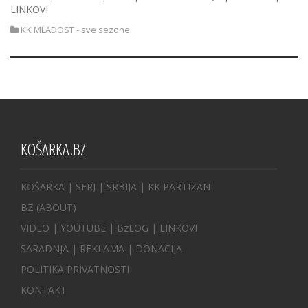
LINKOVI
KK MLADOST - sve sezone
KOŠARKA.BZ
KOŠARKA
| SFRJ
|
SRBIJA
|
KK PARTIZAN
BZ
(ABOUT)
VIDEO
|
YOUTUBE
|
BzLOG
|
LINKOVI
SARADNJA
|
REKLAMA |
DONACIJA
POLITIKA PRIVATNOSTI
KONTAKT