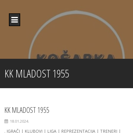
Skip
to
content
KK MLADOST 1955
KK MLADOST 1955
18.01.2024.
. IGRAČI | KLUBOVI | LIGA | REPREZENTACIJA | TRENERI |