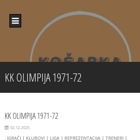
Skip
to
content
KK OLIMPIJA 1971-72
KK OLIMPIJA 1971-72
02.12.2025.
. IGRAČI | KLUBOVI | LIGA | REPREZENTACIJA | TRENERI |