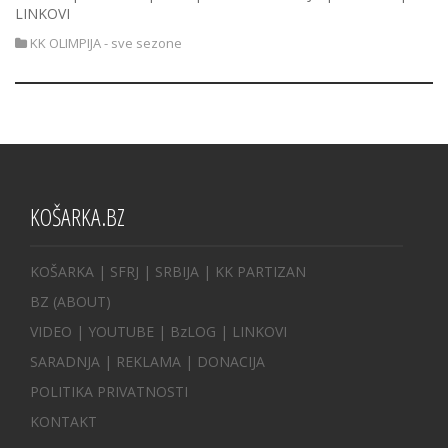
LINKOVI
KK OLIMPIJA - sve sezone
KOŠARKA.BZ
KOŠARKA
| SFRJ
|
SRBIJA
|
KK PARTIZAN
BZ
(ABOUT)
VIDEO
|
YOUTUBE
|
BzLOG
|
LINKOVI
SARADNJA
|
REKLAMA |
DONACIJA
POLITIKA PRIVATNOSTI
KONTAKT