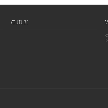
YOUTUBE
M
K
Jo