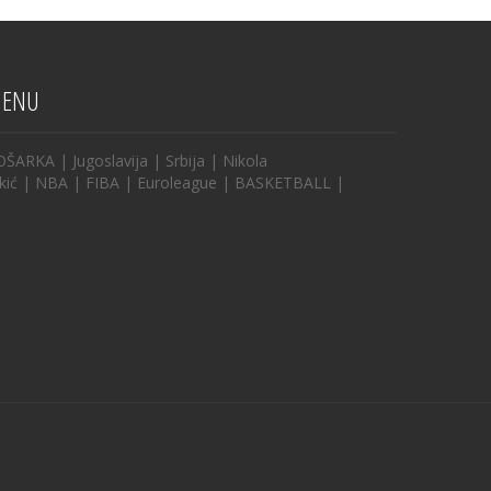
ENU
OŠARKA
|
Jugoslavija
|
Srbija
|
Nikola
kić
|
NBA
|
FIBA
|
Euroleague
|
BASKETBALL
|