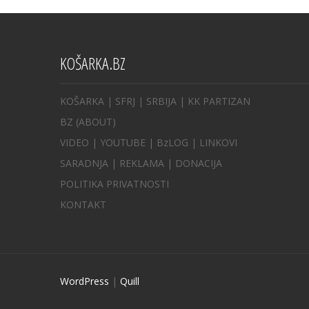
KOŠARKA.BZ
KOŠARKA
| SFRJ
|
SRBIJA
|
KK PARTIZAN
BZ
(ABOUT)
VIDEO
|
YOUTUBE
|
BzLOG
|
LINKOVI
SARADNJA
|
REKLAMA |
DONACIJA
POLITIKA PRIVATNOSTI
KONTAKT
WordPress
|
Quill