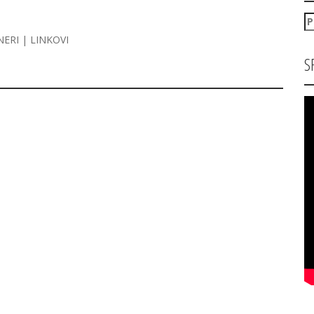
P
za
NERI | LINKOVI
S