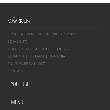
KOŠARKA.BZ
KOŠARKA
| SFRJ
|
SRBIJA
|
KK PARTIZAN
BZ
(ABOUT)
VIDEO
|
YOUTUBE
|
BzLOG
|
LINKOVI
SARADNJA
|
REKLAMA |
DONACIJA
POLITIKA PRIVATNOSTI
KONTAKT
YOUTUBE
MENU