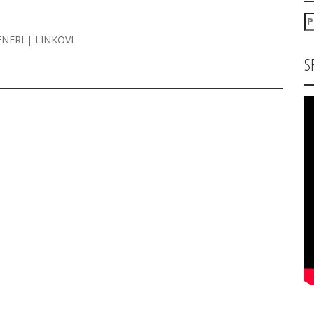
P
za
ENERI | LINKOVI
S