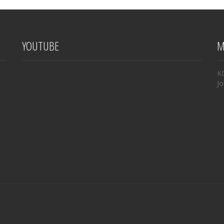
YOUTUBE
M
K
Jo