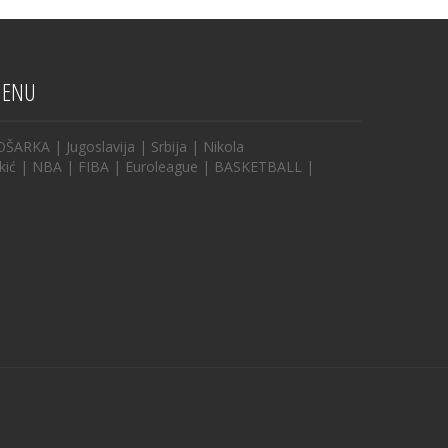
ENU
OŠARKA
|
Jugoslavija
|
Srbija
|
Nikola
kić
|
NBA
|
FIBA
|
Euroleague
|
BASKETBALL
|