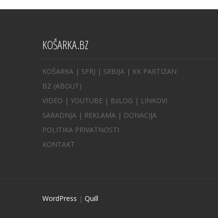
KOŠARKA.BZ
KOŠARKA
| SFRJ
|
SRBIJA
|
KK PARTIZAN
BZ
(ABOUT)
VIDEO
|
YOUTUBE
|
BzLOG
|
LINKOVI
SARADNJA
|
REKLAMA |
DONACIJA
POLITIKA PRIVATNOSTI
KONTAKT
WordPress
|
Quill