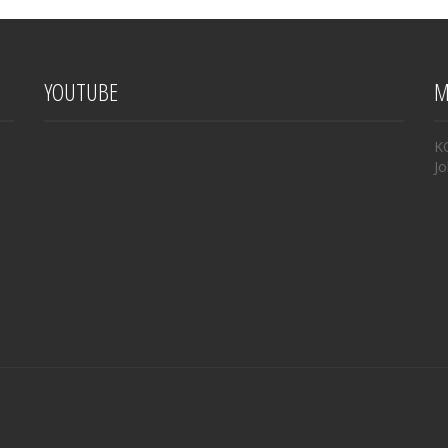
YOUTUBE
M
K
Jo