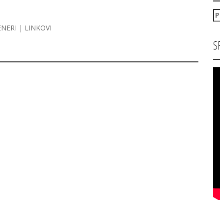
P
za
ENERI | LINKOVI
S