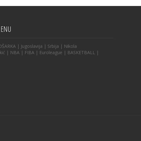
ENU
OŠARKA
|
Jugoslavija
|
Srbija
|
Nikola
kić
|
NBA
|
FIBA
|
Euroleague
|
BASKETBALL
|