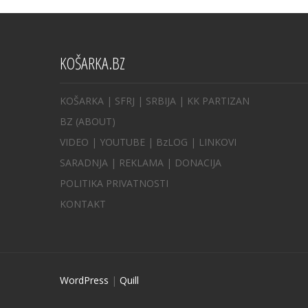
KOŠARKA.BZ
KOŠARKA
| SFRJ
|
SRBIJA
|
KK PARTIZAN
BZ
(ABOUT)
VIDEO
|
YOUTUBE
|
BzLOG
|
LINKOVI
SARADNJA
|
REKLAMA |
DONACIJA
POLITIKA PRIVATNOSTI
KONTAKT
WordPress
|
Quill