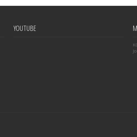
YOUTUBE
M
K
Jo