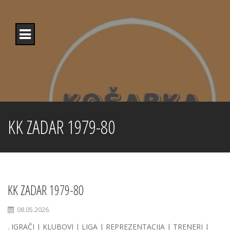
Skip
to
content
KK ZADAR 1979-80
KK ZADAR 1979-80
08.05.2026.
. IGRAČI | KLUBOVI | LIGA | REPREZENTACIJA | TRENERI |