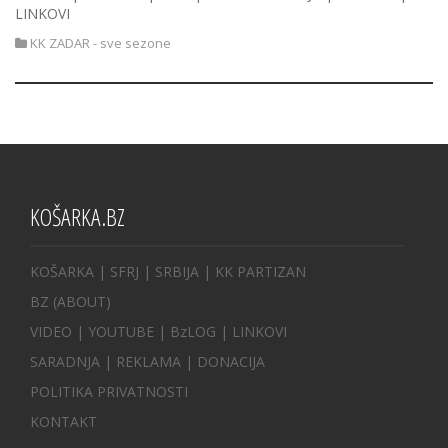
LINKOVI
KK ZADAR - sve sezone
KOŠARKA.BZ
KOŠARKA
| SFRJ
|
SRBIJA
|
KK PARTIZAN
BZ
(ABOUT)
VIDEO
|
YOUTUBE
|
BzLOG
|
LINKOVI
SARADNJA
|
REKLAMA |
DONACIJA
POLITIKA PRIVATNOSTI
KONTAKT