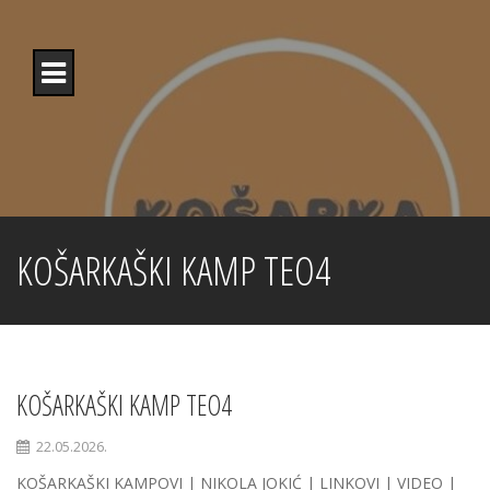
Skip
to
content
KOŠARKAŠKI KAMP TEO4
KOŠARKAŠKI KAMP TEO4
22.05.2026.
KOŠARKAŠKI KAMPOVI | NIKOLA JOKIĆ | LINKOVI | VIDEO |