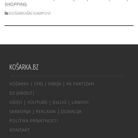
SHOPPING
KOŠARKAŠKI KAMPOVI
KOŠARKA.BZ
KOŠARKA
| SFRJ
|
SRBIJA
|
KK PARTIZAN
BZ
(ABOUT)
VIDEO
|
YOUTUBE
|
BzLOG
|
LINKOVI
SARADNJA
|
REKLAMA |
DONACIJA
POLITIKA PRIVATNOSTI
KONTAKT