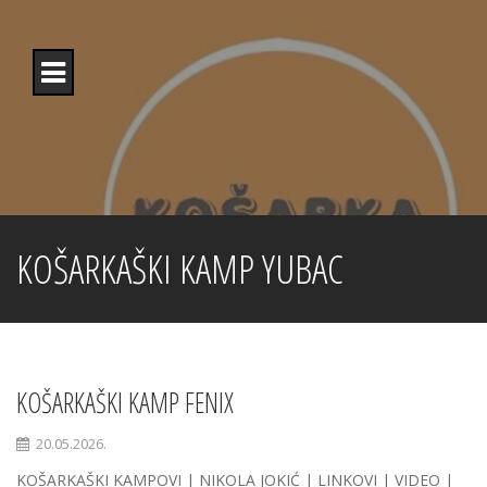
Skip
to
content
KOŠARKAŠKI KAMP YUBAC
KOŠARKAŠKI KAMP FENIX
20.05.2026.
KOŠARKAŠKI KAMPOVI | NIKOLA JOKIĆ | LINKOVI | VIDEO |