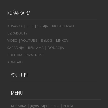
KOŠARKA.BZ
KOŠARKA
| SFRJ
|
SRBIJA
|
KK PARTIZAN
BZ
(ABOUT)
VIDEO
|
YOUTUBE
|
BzLOG
|
LINKOVI
SARADNJA
|
REKLAMA |
DONACIJA
POLITIKA PRIVATNOSTI
KONTAKT
YOUTUBE
MENU
KOŠARKA
|
Jugoslavija
|
Srbija
|
Nikola