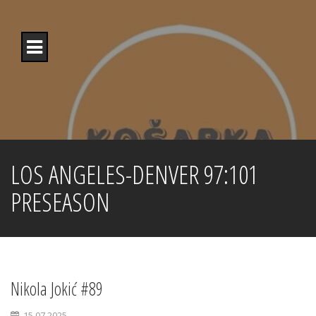
Skip
to
content
LOS ANGELES-DENVER 97:101
PRESEASON
Nikola Jokić #89
15.07.2025.