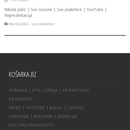
Nikola Jokić | Sve sezone | Sve utakmice | YouTube |
Reprezentacija
Nikola Jokić - sve utakmice
KOŠARKA.BZ
KOŠARKA
| SFRJ
|
SRBIJA
|
KK PARTIZAN
BZ
(ABOUT)
VIDEO
|
YOUTUBE
|
BzLOG
|
LINKOVI
SARADNJA
|
REKLAMA |
DONACIJA
POLITIKA PRIVATNOSTI