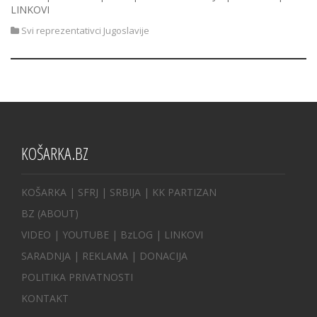
LINKOVI
Svi reprezentativci Jugoslavije
KOŠARKA.BZ
KOŠARKA
| SFRJ
|
SRBIJA
|
KK PARTIZAN
BZ
(ABOUT)
VIDEO
|
YOUTUBE
|
BzLOG
|
LINKOVI
SARADNJA
|
REKLAMA |
DONACIJA
POLITIKA PRIVATNOSTI
KONTAKT