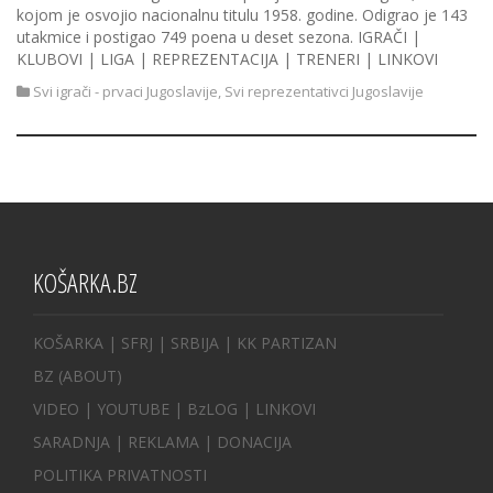
kojom je osvojio nacionalnu titulu 1958. godine. Odigrao je 143
utakmice i postigao 749 poena u deset sezona. IGRAČI |
KLUBOVI | LIGA | REPREZENTACIJA | TRENERI | LINKOVI
Svi igrači - prvaci Jugoslavije
,
Svi reprezentativci Jugoslavije
KOŠARKA.BZ
KOŠARKA
| SFRJ
|
SRBIJA
|
KK PARTIZAN
BZ
(ABOUT)
VIDEO
|
YOUTUBE
|
BzLOG
|
LINKOVI
SARADNJA
|
REKLAMA |
DONACIJA
POLITIKA PRIVATNOSTI