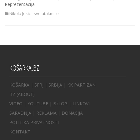
Reprezentacija
Nikola Jokić - sve utakmice
KOŠARKA.BZ
KOŠARKA
| SFRJ
|
SRBIJA
|
KK PARTIZAN
BZ
(ABOUT)
VIDEO
|
YOUTUBE
|
BzLOG
|
LINKOVI
SARADNJA
|
REKLAMA |
DONACIJA
POLITIKA PRIVATNOSTI
KONTAKT