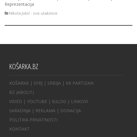
Reprezentacija
Nikola Jokić - sve utakmice
KOŠARKA.BZ
KOŠARKA
| SFRJ
|
SRBIJA
|
KK PARTIZAN
BZ
(ABOUT)
VIDEO
|
YOUTUBE
|
BzLOG
|
LINKOVI
SARADNJA
|
REKLAMA |
DONACIJA
POLITIKA PRIVATNOSTI
KONTAKT