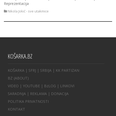
Reprezentacija
Nikola Jokić - sve utakmice
KOŠARKA.BZ
KOŠARKA
| SFRJ
|
SRBIJA
|
KK PARTIZAN
BZ
(ABOUT)
VIDEO
|
YOUTUBE
|
BzLOG
|
LINKOVI
SARADNJA
|
REKLAMA |
DONACIJA
POLITIKA PRIVATNOSTI
KONTAKT