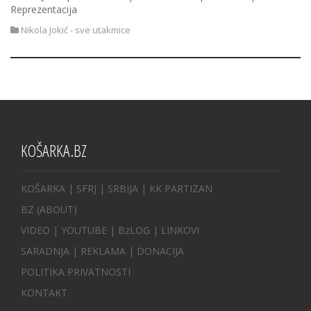
Reprezentacija
Nikola Jokić - sve utakmice
KOŠARKA.BZ
KOŠARKA
| SFRJ
|
SRBIJA
|
KK PARTIZAN
BZ
(ABOUT)
VIDEO
|
YOUTUBE
|
BzLOG
|
LINKOVI
SARADNJA
|
REKLAMA |
DONACIJA
POLITIKA PRIVATNOSTI
KONTAKT