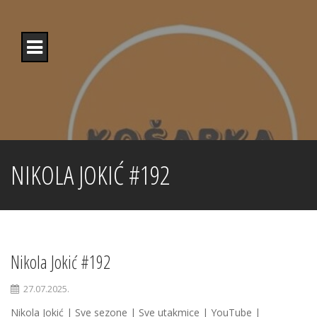
Skip
to
content
NIKOLA JOKIĆ #192
Nikola Jokić #192
27.07.2025.
Nikola Jokić | Sve sezone | Sve utakmice | YouTube |