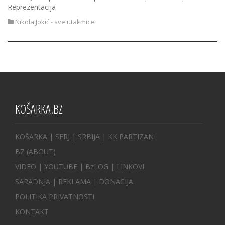
Reprezentacija
Nikola Jokić - sve utakmice
KOŠARKA.BZ
KOŠARKA
| SFRJ
|
SRBIJA
|
KK PARTIZAN
BZ
(ABOUT)
VIDEO
|
YOUTUBE
|
BzLOG
|
LINKOVI
SARADNJA
|
REKLAMA |
DONACIJA
POLITIKA PRIVATNOSTI
KONTAKT