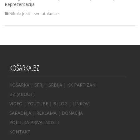
Reprezentacija
Nikola Jokić - sve utakmice
KOŠARKA.BZ
KOŠARKA
| SFRJ
|
SRBIJA
|
KK PARTIZAN
BZ
(ABOUT)
VIDEO
|
YOUTUBE
|
BzLOG
|
LINKOVI
SARADNJA
|
REKLAMA |
DONACIJA
POLITIKA PRIVATNOSTI
KONTAKT